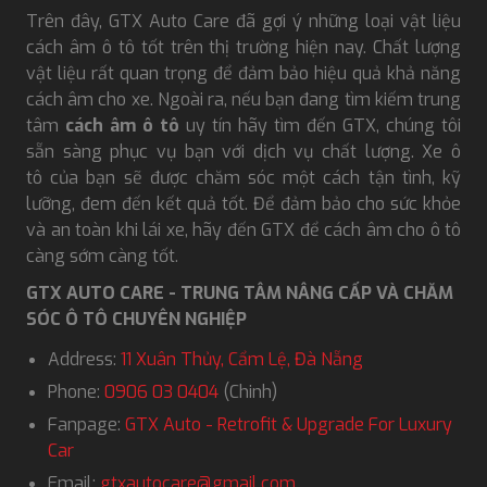
Trên đây, GTX Auto Care đã gợi ý những loại vật liệu
cách âm ô tô tốt trên thị trường hiện nay. Chất lượng
vật liệu rất quan trọng để đảm bảo hiệu quả khả năng
cách âm cho xe. Ngoài ra, nếu bạn đang tìm kiếm trung
tâm
cách âm ô tô
uy tín hãy tìm đến GTX, chúng tôi
sẵn sàng phục vụ bạn với dịch vụ chất lượng. Xe ô
tô của bạn sẽ được chăm sóc một cách tận tình, kỹ
lưỡng, đem đến kết quả tốt. Để đảm bảo cho sức khỏe
và an toàn khi lái xe, hãy đến GTX để cách âm cho ô tô
càng sớm càng tốt.
GTX AUTO CARE - TRUNG TÂM NÂNG CẤP VÀ CHĂM
SÓC Ô TÔ CHUYÊN NGHIỆP
Address:
11 Xuân Thủy, Cẩm Lệ, Đà Nẵng
Phone:
0906 03 0404
(Chinh)
Fanpage:
GTX Auto - Retrofit & Upgrade For Luxury
Car
Email:
gtxautocare@gmail.com