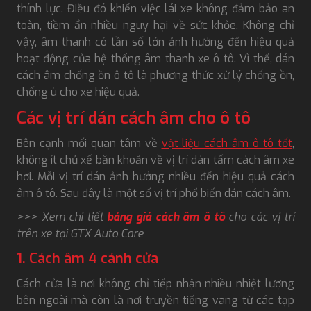
thính lực. Điều đó khiến việc lái xe không đảm bảo an
toàn, tiềm ẩn nhiều nguy hại về sức khỏe. Không chỉ
vậy, âm thanh có tần số lớn ảnh hưởng đến hiệu quả
hoạt động của hệ thống âm thanh xe ô tô. Vì thế, dán
cách âm chống ồn ô tô là phương thức xử lý chống ồn,
chống ù cho xe hiệu quả.
Các vị trí dán cách âm cho ô tô
Bên cạnh mối quan tâm về
vật liệu cách âm ô tô tốt
,
không ít chủ xế băn khoăn về vị trí dán tấm cách âm xe
hơi. Mỗi vị trí dán ảnh hưởng nhiều đến hiệu quả cách
âm ô tô. Sau đây là một số vị trí phổ biến dán cách âm.
>>> Xem chi tiết
bảng giá cách âm ô tô
cho các vị trí
trên xe tại GTX Auto Care
1. Cách âm 4 cánh cửa
Cách cửa là nơi không chỉ tiếp nhận nhiều nhiệt lượng
bên ngoài mà còn là nơi truyền tiếng vang từ các tạp