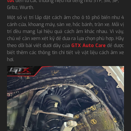
tốt
đến từ các thương hiệu nổi tiếng như STP, 3M, SIP,
Gribz, Wurth.
Một số vị trí lắp đặt cách âm cho ô tô phổ biến như 4
cánh cửa, khoang máy, sàn xe, hốc bánh, trần xe. Mỗi vị
trí đều mang lại hiệu quả cách âm khác nhau. Vì vậy,
chủ xế cần xem xét kỹ để đưa ra lựa chọn phù hợp. Hãy
theo dõi bài viết dưới đây của
GTX Auto Care
để được
biết thêm các thông tin chi tiết về vật liệu cách âm xe
hơi.